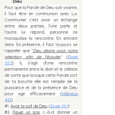
Dieu
Pour que la Parole de Dieu soit vivante, 
il faut être en communion avec Lui. 
Communier c’est avoir un échange 
entre deux parties, l’une parle et 
l’autre lui répond, personne ne 
monopolise la rencontre. En entrant 
dans Sa présence, il faut toujours se 
rappeler que “
Dieu désire avoir notre 
attention, afin de l'écouter
”
 (
Ésaïe 
55:3
). IL s’agit d’une rencontre 
permanente entre le divin et le céleste 
de sorte que lorsque cette Parole sort 
de ta bouche elle est remplie de la 
puissance et de la présence de Dieu 
pour agir efficacement (
Hébreux 
4:12
). 
#1
. 
Avoir la soif de Dieu
 (
Ésaïe 55:1
)
#2
. 
Payer un prix
: c.-à-d. donner un 