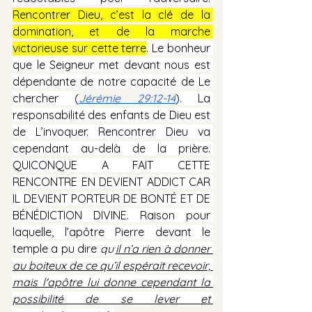
Rencontrer Dieu, c’est la clé de la 
domination, et de la marche 
victorieuse sur cette terre
. Le bonheur 
que le Seigneur met devant nous est 
dépendante de notre capacité de Le 
chercher (
Jérémie 29:12-14
). La 
responsabilité des enfants de Dieu est 
de L’invoquer. Rencontrer Dieu va 
cependant au-delà de la prière. 
QUICONQUE A FAIT CETTE 
RENCONTRE EN DEVIENT ADDICT CAR 
IL DEVIENT PORTEUR DE BONTÉ ET DE 
BÉNÉDICTION DIVINE. Raison pour 
laquelle, l’apôtre Pierre devant le 
temple a pu dire 
qu'
il n’a rien à donner 
au boiteux de ce qu’il espérait recevoir, 
mais l'apôtre lui donne cependant la 
possibilité de se lever et 