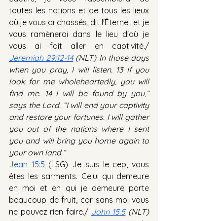
toutes les nations et de tous les lieux 
où je vous ai chassés, dit l'Éternel, et je 
vous ramènerai dans le lieu d'où je 
vous ai fait aller en captivité./ 
Jeremiah 29:12-14
 (NLT) In those days 
when you pray, I will listen. 13 If you 
look for me wholeheartedly, you will 
find me. 14 I will be found by you,” 
says the Lord. “I will end your captivity 
and restore your fortunes. I will gather 
you out of the nations where I sent 
you and will bring you home again to 
your own land.”
Jean 15:5
 (LSG) Je suis le cep, vous 
êtes les sarments. Celui qui demeure 
en moi et en qui je demeure porte 
beaucoup de fruit, car sans moi vous 
ne pouvez rien faire./ 
John 15:5
 (NLT) 