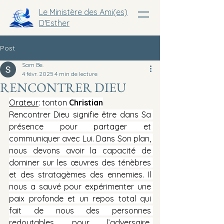
Le Ministère des Ami(es)
D'Esther
Post
Sam Be.
4 févr. 2025
4 min de lecture
RENCONTRER DIEU
Orateur
: tonton 
Christian
Rencontrer Dieu signifie être dans Sa 
présence pour partager et 
communiquer avec Lui. Dans Son plan, 
nous devons avoir la capacité de 
dominer sur les œuvres des ténèbres 
et des stratagèmes des ennemies. Il 
nous a sauvé pour expérimenter une 
paix profonde et un repos total qui 
fait de nous des personnes 
redoutables pour l’adversaire. 