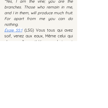
“Yes, I am the vine; you are the 
branches. Those who remain in me, 
and I in them, will produce much fruit. 
For apart from me you can do 
nothing.
Ésaïe 55:1
 (LSG) Vous tous qui avez 
soif, venez aux eaux, Même celui qui 
n'a pas d'argent! Venez, achetez et 
mangez, Venez, achetez du vin et du 
lait, sans argent, sans rien payer! 
Isaiah 55:1
 (NLT) “Is anyone thirsty? 
Come and drink— even if you have no 
money! Come, take your choice of 
wine or milk—  it’s all free!
Hébreux 4:12
 (LSG) Car la parole de 
Dieu est vivante et efficace, plus 
tranchante qu'une épée quelconque à 
deux tranchants, pénétrante jusqu'à 
partager âme et esprit, jointures et 