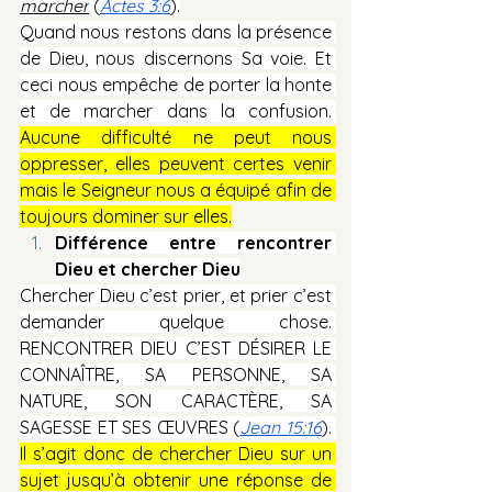
marcher
(
Actes 3:6
).
Quand nous restons dans la présence 
de Dieu, nous discernons Sa voie. Et 
ceci nous empêche de porter la honte 
et de marcher dans la confusion. 
Aucune difficulté ne peut nous 
oppresser, elles peuvent certes venir 
mais le Seigneur nous a équipé afin de 
toujours dominer sur elles.
Différence entre rencontrer 
Dieu et chercher Dieu
Chercher Dieu c’est prier, et prier c’est 
demander quelque chose. 
RENCONTRER DIEU C’EST DÉSIRER LE 
CONNAÎTRE, SA PERSONNE, SA 
NATURE, SON CARACTÈRE, SA 
SAGESSE ET SES ŒUVRES (
Jean 15:16
). 
Il s’agit donc de chercher Dieu sur un 
sujet jusqu’à obtenir une réponse de 