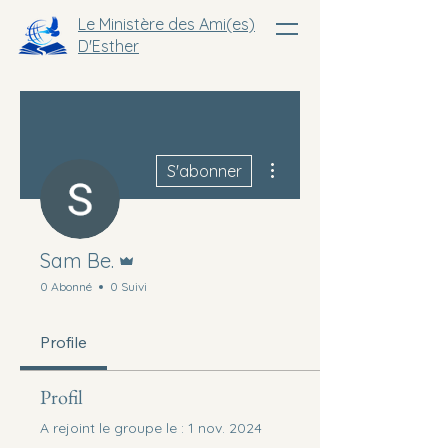
Le Ministère des Ami(es)
D'Esther
Plus d'actions
S'abonner
Administrateur
Sam Be.
0 Abonné
0 Suivi
Profile
Profil
A rejoint le groupe le : 1 nov. 2024