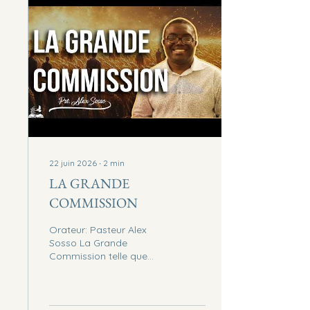
miracles de Dieu. Jésus a
rendu grâces avant de
ressusciter Lazare et
Salomon a sacrifié des
milliers d'holocaustes en
actions de grâces avant
de demander quoi que ce
soit — Dieu lui...
22 juin 2026
∙
2
min
LA GRANDE
COMMISSION
Orateur: Pasteur Alex
Sosso La Grande
Commission telle que
définie en Matthieu 28:18-
20, en soulignant que son
objectif central est de
produire des disciples,