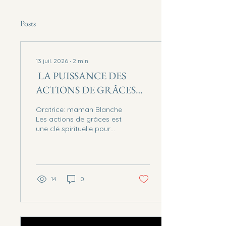
Posts
13 juil. 2026
∙
2
min
LA PUISSANCE DES
ACTIONS DE GRÂCES
(PSAUMES 50:13-14; 23)
Oratrice: maman Blanche
Les actions de grâces est
une clé spirituelle pour
déclencher les miracles
de Dieu. L'action de
grâce est un acte de
reconnaissance envers
Dieu, exprimé en paroles
14
0
et en actes. La louange et
l'action de grâces sont
des armes spirituelles et
des clés pour recevoir
des révélations et des