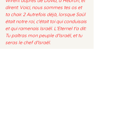
vinrent auprès de David, à Hébron, et 
dirent: Voici, nous sommes tes os et 
ta chair. 2 Autrefois déjà, lorsque Saül 
était notre roi, c'était toi qui conduisais 
et qui ramenais Israël. L'Eternel t'a dit: 
Tu paîtras mon peuple d'Israël, et tu 
seras le chef d'Israël.
Souvent, les plus grands défis devant 
nous se tiennent devant nos plus 
grandes victoires, tels que David 
devant Tsiklag ou NOTRE SEIGNEUR 
JÉSUS-CHRIST face à Golgotha.
Mais notre attitude face à ces défis 
fera toute la différence;
Josué 1:7 Fortifie-toi seulement et aie 
bon courage, en agissant fidèlement 