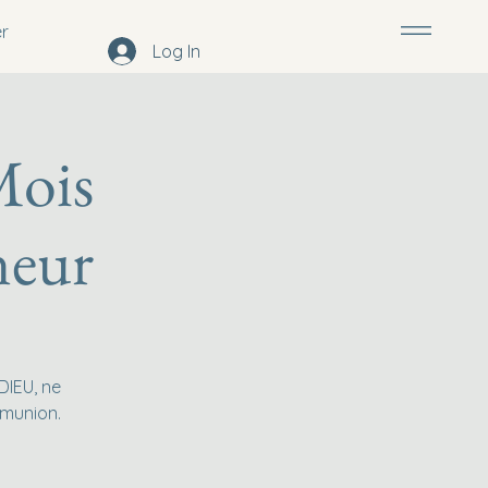
r
Log In
Mois
neur
DIEU, ne
mmunion.