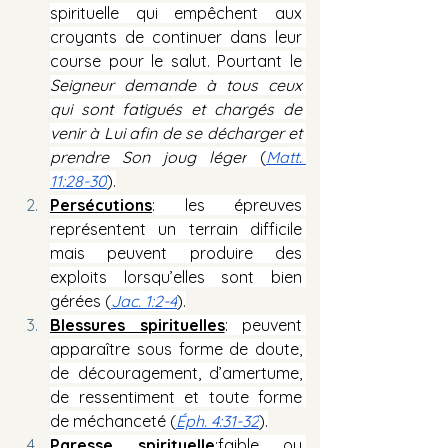
spirituelle qui empêchent aux 
croyants de continuer dans leur 
course pour le salut. Pourtant le 
Seigneur demande à tous ceux 
qui sont fatigués et chargés de 
venir à Lui afin de se décharger et 
prendre Son joug léger
 (
Matt. 
11:28-30
).
Persécutions
: les épreuves 
représentent un terrain difficile 
mais peuvent produire des 
exploits lorsqu’elles sont bien 
gérées (
Jac. 1:2-4
).
Blessures spirituelles
: peuvent 
apparaître sous forme de doute, 
de découragement, d’amertume, 
de ressentiment et toute forme 
de méchanceté (
Éph. 4:31-32
).
Paresse spirituelle
:faible ou 