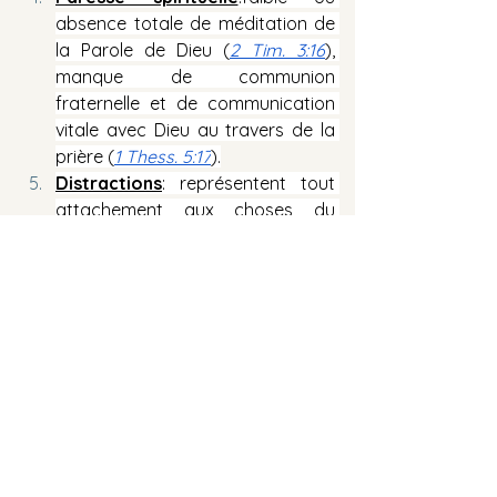
absence totale de méditation de 
la Parole de Dieu (
2 Tim. 3:16
), 
manque de communion 
fraternelle et de communication 
vitale avec Dieu au travers de la 
prière (
1 Thess. 5:17
).
Distractions
: représentent tout 
attachement aux choses du 
monde (
1 Jean 2:15-17
).
Message papa Ema Boris - Perseverer avec FOI ET D
.pdf
Télécharger PDF • 718KB