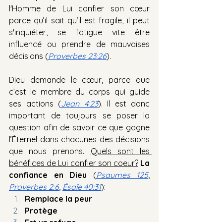
l'Homme de Lui confier son cœur 
parce qu’il sait qu’il est fragile, il peut 
s'inquiéter, se fatigue vite être 
influencé ou prendre de mauvaises 
décisions (
Proverbes 23:26
).
Dieu demande le cœur, parce que 
c’est le membre du corps qui guide 
ses actions (
Jean 4:23
). Il est donc 
important de toujours se poser la 
question afin de savoir ce que gagne 
l’Éternel dans chacunes des décisions 
que nous prenons. 
Quels sont les 
bénéfices de Lui confier son coeur?
La 
confiance en Dieu 
(
Psaumes 125
, 
Proverbes 2:6
, 
Ésaïe 40:31
):
Remplace la peur
Protège