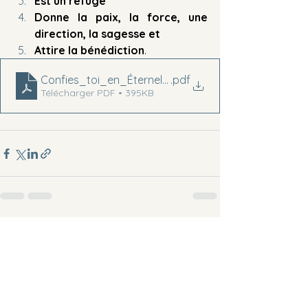
Est un refuge
Donne la paix, la force, une 
direction, la sagesse et 
Attire la bénédiction
.
Confies_toi_en_Éternel Papa Emmanuel Boris
.pdf
Télécharger PDF • 395KB
Voir tout
Posts récents